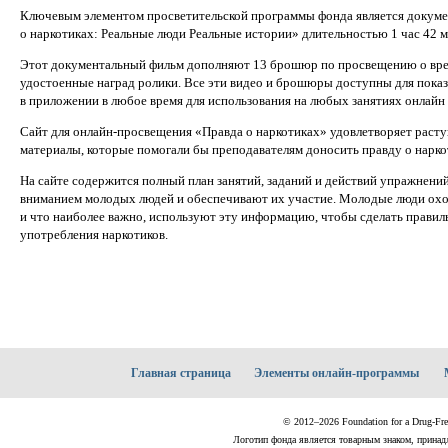
Ключевым элементом просветительской программы фонда является докум
о наркотиках: Реальные люди Реальные истории» длительностью 1 час 42 
Этот документальный фильм дополняют 13 брошюр по просвещению о вред
удостоенные наград ролики. Все эти видео и брошюры доступны для показ
в приложении в любое время для использования на любых занятиях онлайн
Сайт для онлайн-просвещения «Правда о наркотиках» удовлетворяет расту
материалы, которые помогали бы преподавателям доносить правду о нарко
На сайте содержится полный план занятий, заданий и действий упражнений
вниманием молодых людей и обеспечивают их участие. Молодые люди охо
и что наиболее важно, используют эту информацию, чтобы сделать прави
употребления наркотиков.
Главная страница
Элементы онлайн-программы
© 2012–2026 Foundation for a Drug-Fr
Логотип фонда является товарным знаком, принадл